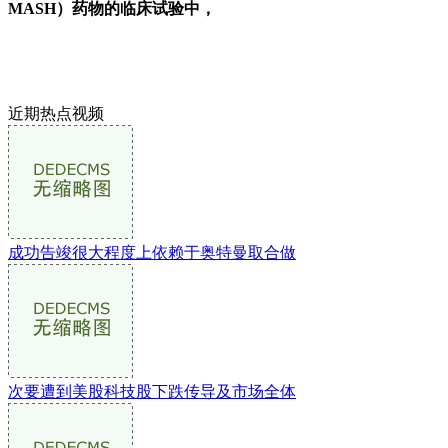
MASH）药物的临床试验中，
近期热点视频
成功告竣很大程度上依赖于奥特曼取合做
次要遭到美股科技股下跌传导及市场全体