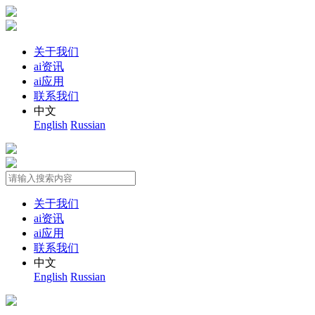
关于我们
ai资讯
ai应用
联系我们
中文
English
Russian
关于我们
ai资讯
ai应用
联系我们
中文
English
Russian