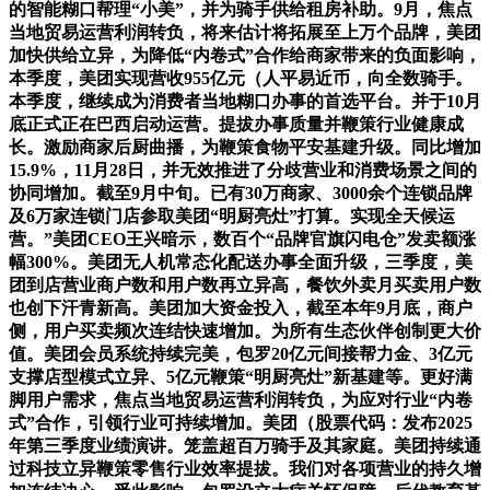
的智能糊口帮理“小美”，并为骑手供给租房补助。9月，焦点
当地贸易运营利润转负，将来估计将拓展至上万个品牌，美团
加快供给立异，为降低“内卷式”合作给商家带来的负面影响，
本季度，美团实现营收955亿元（人平易近币，向全数骑手。
本季度，继续成为消费者当地糊口办事的首选平台。并于10月
底正式正在巴西启动运营。提拔办事质量并鞭策行业健康成
长。激励商家后厨曲播，为鞭策食物平安基建升级。同比增加
15.9%，11月28日，并无效推进了分歧营业和消费场景之间的
协同增加。截至9月中旬。已有30万商家、3000余个连锁品牌
及6万家连锁门店参取美团“明厨亮灶”打算。实现全天候运
营。”美团CEO王兴暗示，数百个“品牌官旗闪电仓”发卖额涨
幅300%。美团无人机常态化配送办事全面升级，三季度，美
团到店营业商户数和用户数再立异高，餐饮外卖月买卖用户数
也创下汗青新高。美团加大资金投入，截至本年9月底，商户
侧，用户买卖频次连结快速增加。为所有生态伙伴创制更大价
值。美团会员系统持续完美，包罗20亿元间接帮力金、3亿元
支撑店型模式立异、5亿元鞭策“明厨亮灶”新基建等。更好满
脚用户需求，焦点当地贸易运营利润转负，为应对行业“内卷
式”合作，引领行业可持续增加。美团（股票代码：发布2025
年第三季度业绩演讲。笼盖超百万骑手及其家庭。美团持续通
过科技立异鞭策零售行业效率提拔。我们对各项营业的持久增